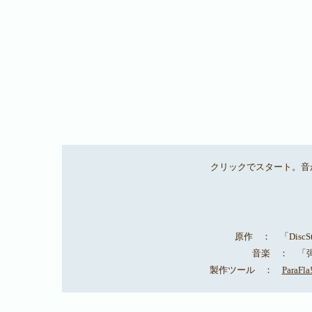
クリックでスタート。音
原作 ： 「DiscSt
音楽 ： 「弾丸
製作ツール ：
ParaFla