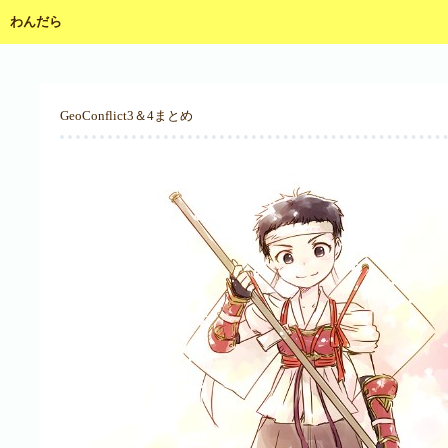
わんだら
GeoConflict3＆4まとめ