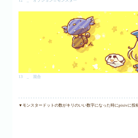
12 _ オプション☆モンスター
13 _ 混合
▼モンスタードットの数がキリのいい数字になった時にpixivに投