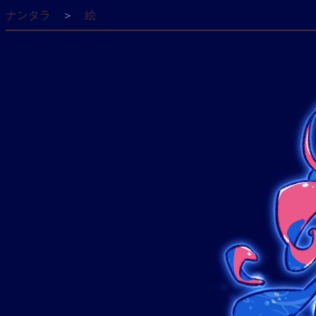
ナンタラ
＞
絵