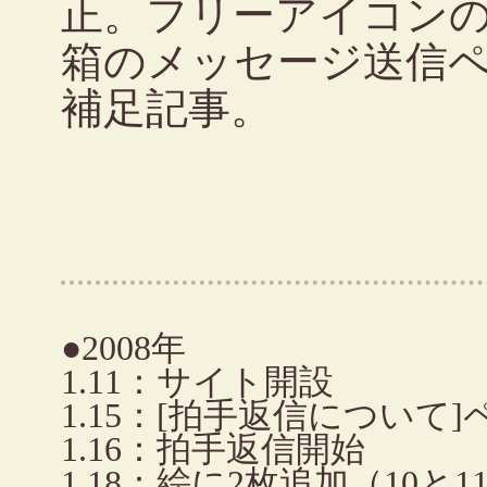
正。フリーアイコン
箱のメッセージ送信
補足記事。
●2008年
1.11：サイト開設
1.15：[拍手返信について
1.16：拍手返信開始
1.18：絵に2枚追加（10と1