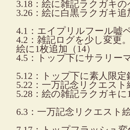
3.18：絵に雑記ラクガキ
3.26：絵に白黒ラクガキ追
4.1：エイプリルフール嘘
4.2：雑記ログを少し変
絵に1枚追加（14）
4.5：トップ下にサラリー
5.12：トップ下に素人限
5.22：一万記念リクエスト
5.28：絵の雑記ラクガキに
6.3：一万記念リクエスト
7.17：トップフラッシュ