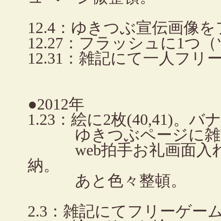
12.4：ゆきつぶ宣伝画像
12.27：フラッシュに1つ
12.31：雑記にて一人フリ
●2012年
1.23：絵に2枚(40,41)
ゆきつぶページに雑記
web拍手お礼画面入れ
納。
あと色々整頓。
2.3：雑記にてフリーゲー