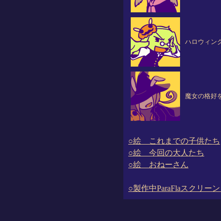
ハロウィン
魔女の格好
○絵 これまでの子供たち
○絵 今回の大人たち
○絵 おねーさん
○製作中ParaFlaスクリー