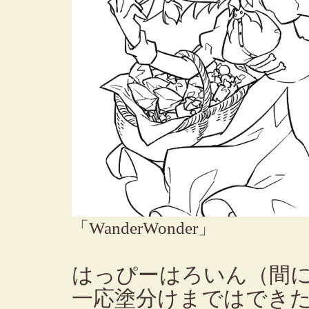
「WanderWonder」
はっぴーはろいん（間
一応塗分けまではでき