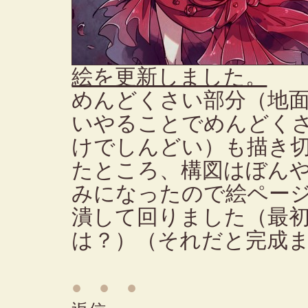
絵を更新しました。
めんどくさい部分（地
いやることでめんどく
けでしんどい）も描き
たところ、構図はぼん
みになったので絵ペー
潰して回りました（最
は？）（それだと完成
● ● ●