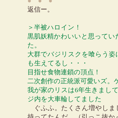
● ● ●
返信ー。
＞半被ハロイン！
黒肌妖精かわいいと思ってい
た。
大群でバジリスクを喰らう姿
も生えてるし・・・
目指せ食物連鎖の頂点！
二次創作の正統派可愛いズ。
我が家のリスは6年生きまし
ジ内を大車輪してました
ぐふふ。たくさん増やしま
持ってたんだ…（引っこ抜か