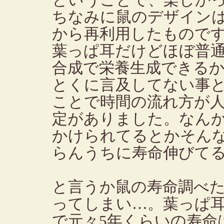
ということで、楽しか
ちなみに鼠のデザインは
から再利用したもので
葉っぱ耳だけどほぼ普
合成で栄養生成できる
とくに言及してない事
ことで時間の流れ方が
定がありました。なん
かけられてるとかそん
らんうちに寿命伸びて
と言うか鼠の寿命調べ
ってしまい…。葉っぱ
で元々5年くらいの寿命