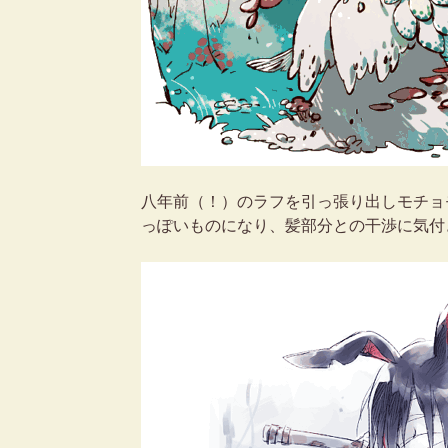
八年前（！）のラフを引っ張り出しモチョ
っぽいものになり、髪部分との干渉に気付