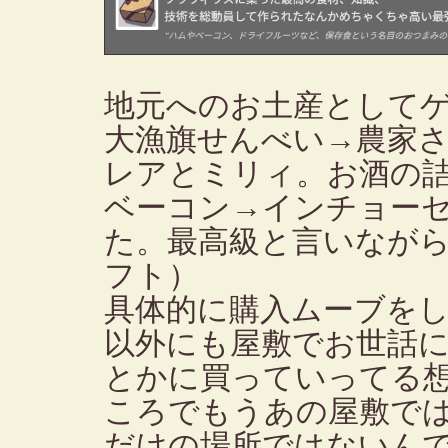
地元へのお土産として
大漁旗せんべい→農家
レアとミリィ。お酒の
ベーコン→インチョー
た。最高級と言いなが
フト）
具体的に購入ムーブをし
以外にも屋敷でお世話
とかに買っていってる
ころでもうあの屋敷で
だけの場所ではないん