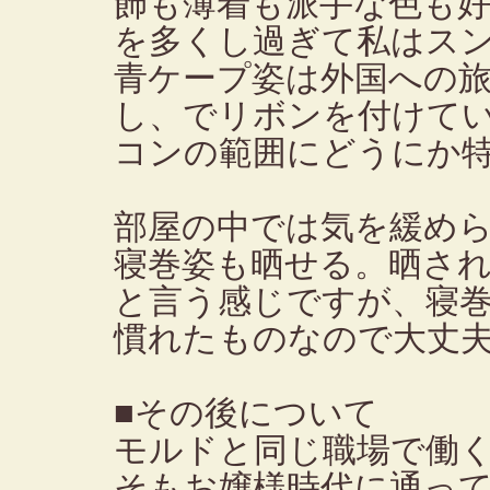
飾も薄着も派手な色も
を多くし過ぎて私はス
青ケープ姿は外国への
し、でリボンを付けて
コンの範囲にどうにか
部屋の中では気を緩め
寝巻姿も晒せる。晒さ
と言う感じですが、寝
慣れたものなので大丈
■その後について
モルドと同じ職場で働
そもお嬢様時代に通っ