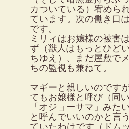
カついている）宥めら
ています。次の働き口
です。
ミリィはお嬢様の被害
ず（獣人はもっとひど
ちゆえ）、まだ屋敷で
ちの監視も兼ねて。
マギーと親しいのです
てもお嬢様と呼び（同
「オジョーサマ」みた
と呼んでいいのかと言
ていたわけです（ドム