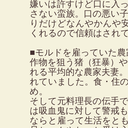
嫌いは許すけど口に入
さない蛮族。口の悪い
りだけどなんやかんや
くれるので信頼はされ
■モルドを雇っていた農
作物を狙う猪（狂暴）
れる平均的な農家夫妻
れていました。食・住
め。
そして元料理長の伝手
は吸血鬼に対して警戒
ならと雇って生活をと