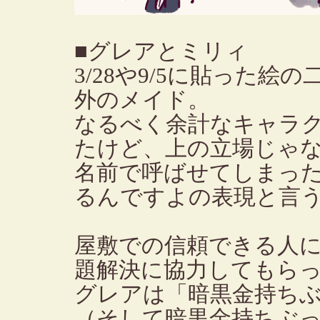
■グレアとミリィ
3/28や9/5に貼った
外のメイド。
なるべく余計なキャラ
たけど、上の立場じゃ
名前で呼ばせてしまっ
るんですよの表現と言
屋敷での信頼できる人
題解決に協力してもら
グレアは「暗黒金持ち
（そして暗黒金持ちぶ