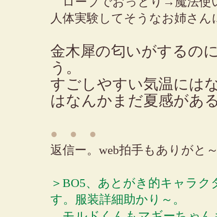
ローブでおっとり→魔法使
人体実験してそうなお姉さん
金木犀の匂いがするの
う。
すごしやすい気温には
はなんかまだ夏感があ
● ● ●
返信ー。web拍手もありがと
＞BO5、あとがき的キャラ
す。服装詳細助かり～。
モルドくんもマギーちゃん