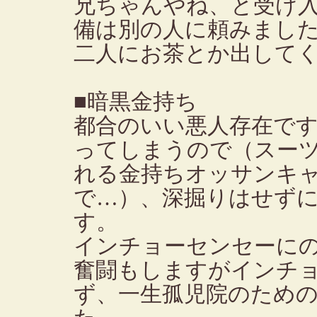
兄ちゃんやね、と受け
備は別の人に頼みまし
二人にお茶とか出して
■暗黒金持ち
都合のいい悪人存在で
ってしまうので（スー
れる金持ちオッサンキ
で…）、深掘りはせず
す。
インチョーセンセーに
奮闘もしますがインチ
ず、一生孤児院のため