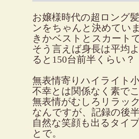
お嬢様時代の超ロング
ンをちゃんと決めてい
きかベストとスカート
そう言えば身長は平均
ると150台前半くらい？
無表情寄りハイライト
不幸とは関係なく素で
無表情がむしろリラッ
なんですが、記録の後
自然な笑顔も出るタイ
とで。