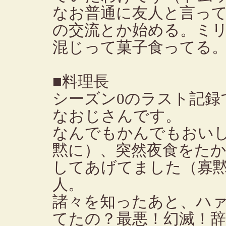
なお普通に友人と言っ
の交流とか始める。ミ
混じって菓子食ってる
■料理長
シーズン0のラスト記録
なおじさんです。
なんでもかんでもおい
黙に）、突然夜食をた
してあげてました（寡
人。
諸々を知ったあと、ハ
てたの？最悪！幻滅！