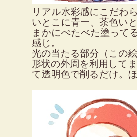
リアル水彩感にこだわ
いとこに青ー、茶色い
まかにぺたぺた塗って
感じ。
光の当たる部分（この
形状の外周を利用して
て透明色で削るだけ。