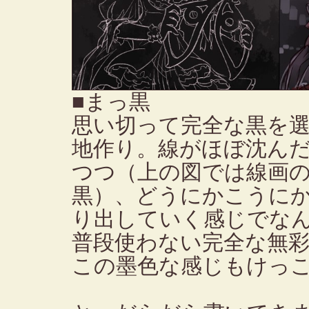
■まっ黒
思い切って完全な黒を
地作り。線がほぼ沈ん
つつ（上の図では線画
黒）、どうにかこうに
り出していく感じでな
普段使わない完全な無
この墨色な感じもけっ