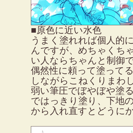
■原色に近い水色
うまく塗れれば個人的
んですが、めちゃくち
い人ならちゃんと制御
偶然性に頼って塗って
しながらこねくりまわ
弱い筆圧でぼやぼや塗
ではっきり塗り、下地
から入れ直すとどうに