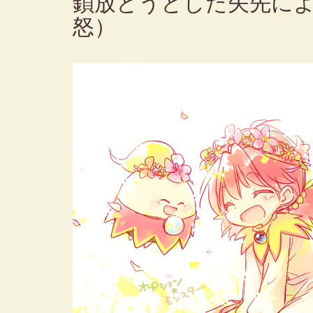
鎖放とうとした矢先に
怒）