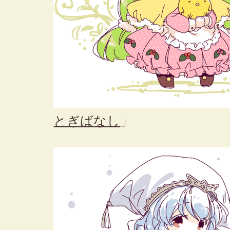
とぎばなし
」