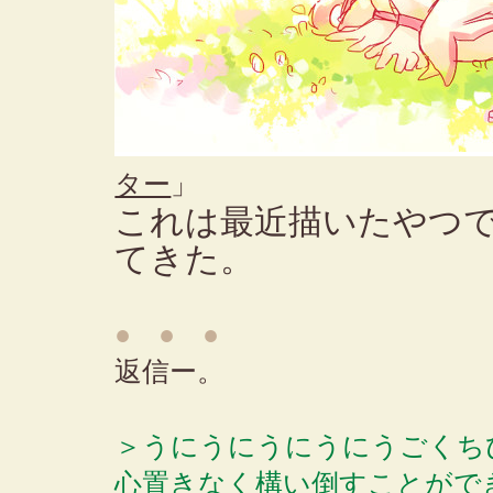
ター
」
これは最近描いたやつ
てきた。
● ● ●
返信ー。
＞うにうにうにうにうごくち
心置きなく構い倒すことがで