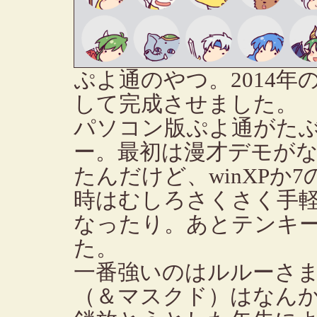
ぷよ通のやつ。2014
して完成させました。
パソコン版ぷよ通がた
ー。最初は漫才デモが
たんだけど、winXPか
時はむしろさくさく手
なったり。あとテンキ
た。
一番強いのはルルーさ
（＆マスクド）はなん