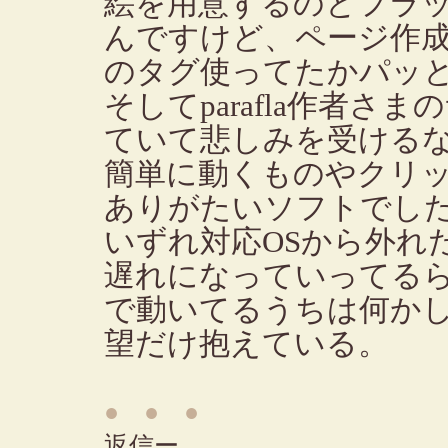
絵を用意するのとフラ
んですけど、ページ作
のタグ使ってたかパッ
そしてparafla作者
ていて悲しみを受ける
簡単に動くものやクリ
ありがたいソフトでし
いずれ対応OSから外れ
遅れになっていってる
で動いてるうちは何か
望だけ抱えている。
● ● ●
返信ー。