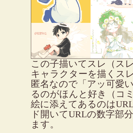
この子描いてスレ（ス
キャラクターを描くス
匿名なので「アッ可愛
るのがほんと好き（コ
絵に添えてあるのはURL
ド開いてURLの数字部
ます。