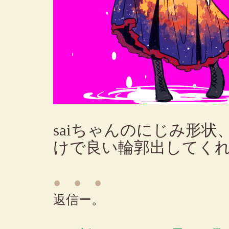
saiちゃんのにじみ形
けで良い輪郭出してく
● ● ●
返信ー。