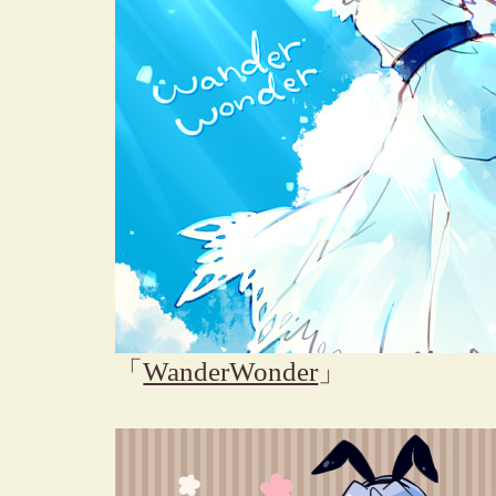
「
WanderWonder
」