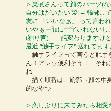
＞楽煮さんって顔のパーツ(な
自分はだいたい 髪 → 輪郭..
友に 「いいなぁ」 って言わ
いやぁー顔に十字いれないし
(独り言) 話変わりますけ
最近 "触手ライフ" 送れてま
触手ライフって言うと触手
ん！アレッ便利そう！ それ
ね。
描く順番は、輪郭→顔の中身
的なやつ。
＞久しぶりに来てみたら相変