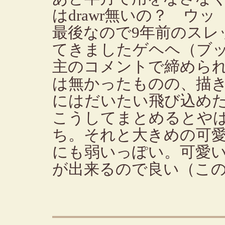
はdrawr無いの？ ウ
最後なので9年前のスレ
てきましたゲヘヘ（ブ
主のコメントで締めら
は無かったものの、描
にはだいたい飛び込め
こうしてまとめるとや
ち。それと大きめの可
にも弱いっぽい。可愛
が出来るので良い（こ