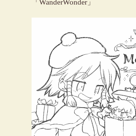
「WanderWonder」