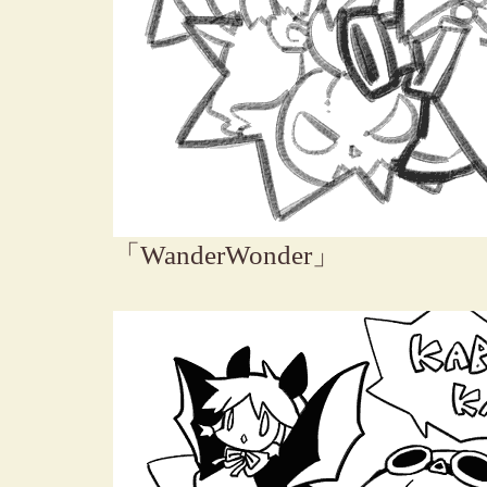
「WanderWonder」