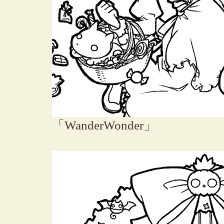
「WanderWonder」