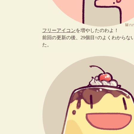
フリーアイコン
を増やしたのわよ！
前回の更新の後、29個目↑のよくわから
た。