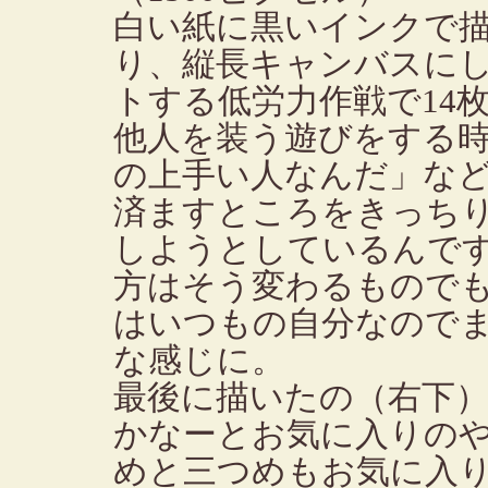
白い紙に黒いインクで
り、縦長キャンバスに
トする低労力作戦で14
他人を装う遊びをする
の上手い人なんだ」な
済ますところをきっち
しようとしているんで
方はそう変わるもので
はいつもの自分なので
な感じに。
最後に描いたの（右下
かなーとお気に入りの
めと三つめもお気に入