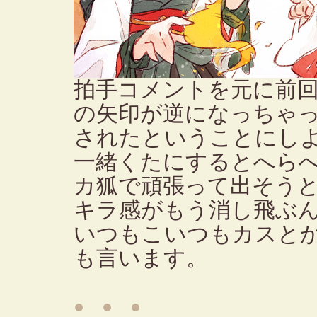
拍手コメントを元に前
の矢印が逆になっちゃ
されたということにし
一緒くたにするとへら
カ狐で頑張って出そう
キラ感がもう消し飛ぶ
いつもこいつもカスと
も言います。
● ● ●