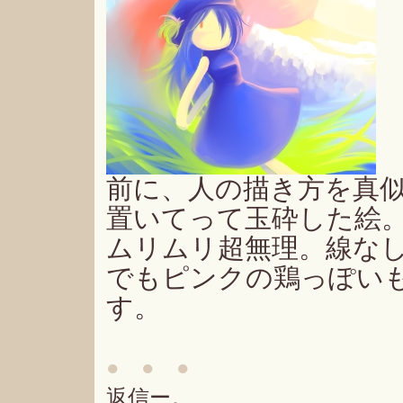
前に、人の描き方を真
置いてって玉砕した絵
ムリムリ超無理。線な
でもピンクの鶏っぽい
す。
● ● ●
返信ー。