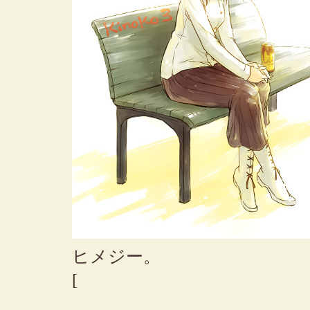
ヒメジー。
[
サントラVol.3の、戦闘服
いヒメジー画像にすんげぇと