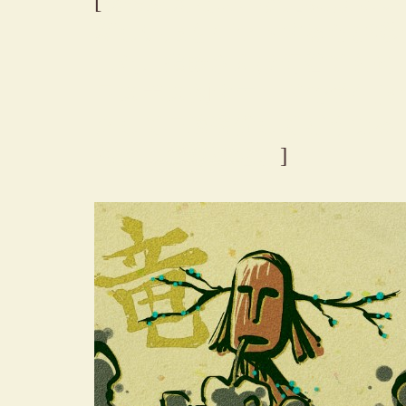
[
衣装変えた時の反応には吹い
新しい服をゲットするたび隊
した。須藤さんは何着ても同
ラスボス倒すエンドで学生服
クして早速装備してどうなる
ちょっぴり残念。
]