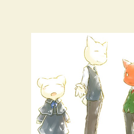
このサントラや完全版は、ヒ
ね。オマケKinoko4とか嬉