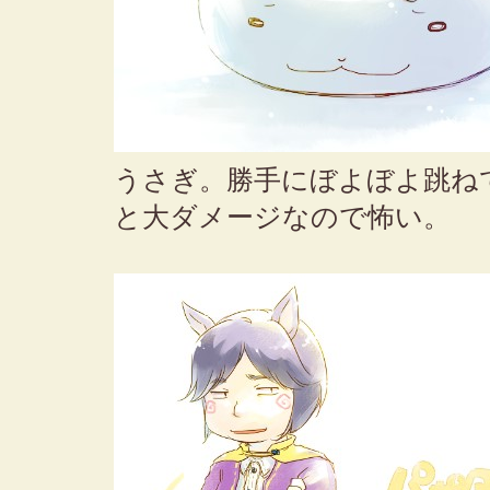
うさぎ。勝手にぼよぼよ跳ね
と大ダメージなので怖い。