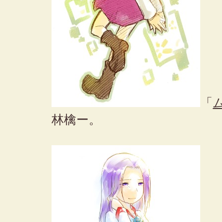
「
林檎ー。