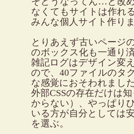
そどうなってん…と改
なくてもサイトは作れるのでp
みんな個人サイト作り
とりあえず古いページ
のボックス化も一通り
雑記ログはデザイン変え
ので、40ファイルのタ
な感覚におそわれまし
外部CSSの存在だけは
からない）、やっぱり
いる方が自分としては
を選ぶ。