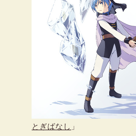
とぎばなし
」