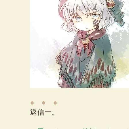
● ● ●
返信ー。