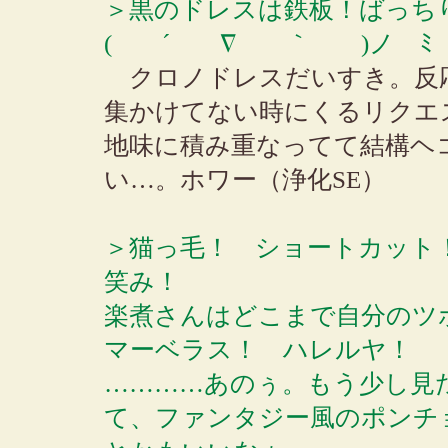
＞黒のドレスは鉄板！ばっち
( ´ ∇ ｀ )ノ ﾐ ﾀ
クロノドレスだいすき。反
集かけてない時にくるリクエ
地味に積み重なってて結構ヘ
い…。ホワー（浄化SE）
＞猫っ毛！ ショートカット
笑み！
楽煮さんはどこまで自分のツ
マーベラス！ ハレルヤ！
…………あのぅ。もう少し見
て、ファンタジー風のポンチ