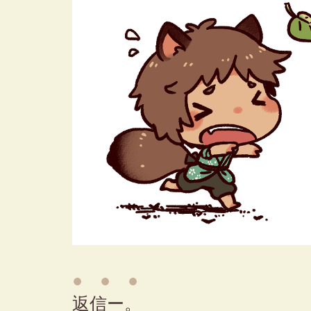
● ● ●
返信ー。