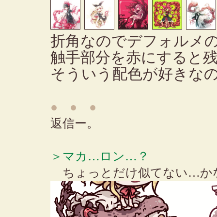
折角なのでデフォルメ
触手部分を赤にすると
そういう配色が好きな
● ● ●
返信ー。
＞マカ…ロン…？
ちょっとだけ似てない…か