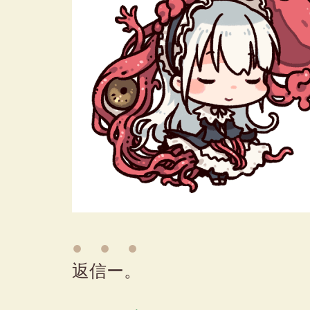
● ● ●
返信ー。