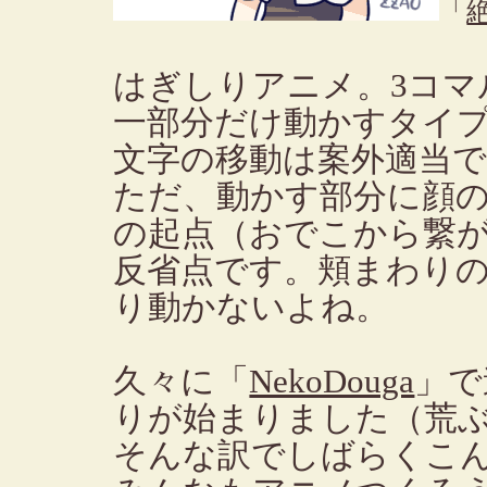
「
はぎしりアニメ。3コマ
一部分だけ動かすタイ
文字の移動は案外適当
ただ、動かす部分に顔
の起点（おでこから繋
反省点です。頬まわり
り動かないよね。
久々に「
NekoDouga
」で
りが始まりました（荒
そんな訳でしばらくこ