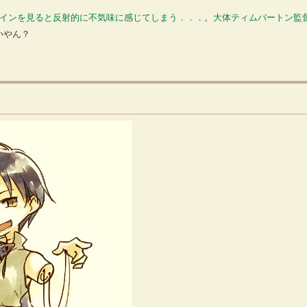
ザインを見ると反射的に不気味に感じてしまう．．．。大体ティムバートン監
いやん？