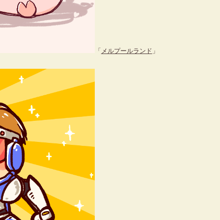
「
メルプールランド
」