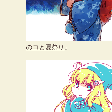
のコと夏祭り
」