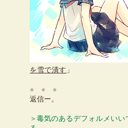
を雪で潰す
」
● ● ●
返信ー。
＞毒気のあるデフォルメいい