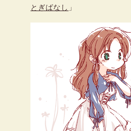
とぎばなし
」