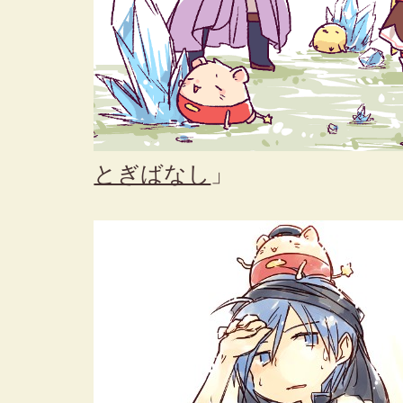
とぎばなし
」