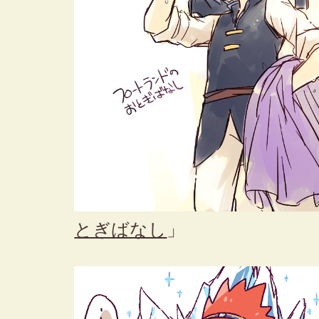
とぎばなし
」