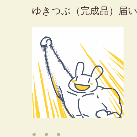
ゆきつぶ（完成品）届
● ● ●