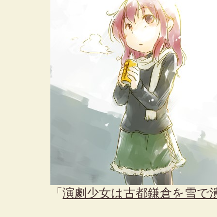
「
演劇少女は古都鎌倉を雪で