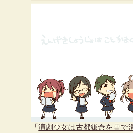
「
演劇少女は古都鎌倉を雪で